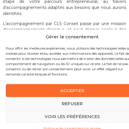
étape de votre parcours entrepreneurial, au travers
d’accompagnements adaptés aux besoins que nous aurons
identifiés.
L’accompagnement par CLS Conseil passe par une mission
d’accompagnement classique, et peut donner accès à des
accompagnements spécialisés additionnels, comme décrits
Gérer le consentement
ci-dessous :
Pour offrir les meilleures expériences, nous utilisons des technologies telles q
cookies pour stocker et/ou accéder aux informations des appareils. Le fait d
consentir à ces technologies nous permettra de traiter des données telles qu
comportement de navigation ou les ID uniques sur ce site. Le fait de ne pas
Mission
d'accompagnement
consentir ou de retirer son consentement peut avoir un effet négatif sur
Suivi personnalisé et sur mesure avec un
certaines caractéristiques et fonctions.
conseiller dédié
Méthodologie de suivi d’indicateurs clés
ACCEPTER
financiers
Conseils au quotidien
Mise en relation avec des spécialistes
REFUSER
VOIR LES PRÉFÉRENCES
Politique de cookies
Mention légales