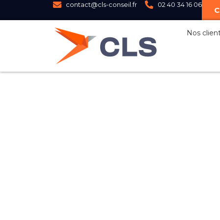
contact@cls-conseil.fr
02 40 34 16 06
C
Nos clien