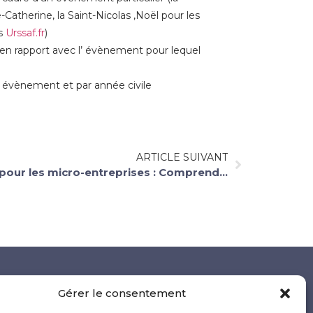
e-Catherine, la Saint-Nicolas ,Noël pour les
us
Urssaf.fr
)
s en rapport avec l’ évènement pour lequel
r évènement et par année civile
ARTICLE SUIVANT
Réforme des seuils de TVA pour les micro-entreprises : Comprendre les enjeux et les reports
Gérer le consentement