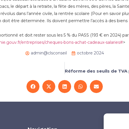
pacs, le départ à la retraite, la fête des mères, des pères, la Saint
 révolus dans l’année civile, la rentrée scolaire (Pour en savoir pl
ion doit être déterminée. Ils doivent permettre l’accès à des bien
ortionné et doit rester sous les 5 % du PASS (193 € en 2024) pa
e.gouv.fr/entreprises/cheques-bons-achat-cadeaux-salaries#
>
admin@clsconseil
octobre 2024