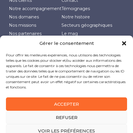
Nos clients
Contact
Notre accompagnement
Témoignages
Nos domaines
Notre histoire
Nos missions
Secteurs géographiques
Nos partenaires
Le mag
Politique de cookies (UE)
Gérer le consentement
Pour offrir les meilleures expériences, nous utilisons des technologies
Nos actualités
telles que les cookies pour stocker et/ou accéder aux informations des
appareils. Le fait de consentir à ces technologies nous permettra de
traiter des données telles que le comportement de navigation ou les ID
uniques sur ce site. Le fait de ne pas consentir ou de retirer son
consentement peut avoir un effet négatif sur certaines caractéristiques
et fonctions.
ACCEPTER
CLS Conseils lance sa formation dédiée aux
dirigeants de TPE/PME
REFUSER
18 avril 2025
VOIR LES PRÉFÉRENCES