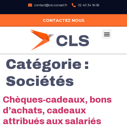
contact@cls-conseil.fr
02 40 34 16 06
CONTACTEZ NOUS
Catégorie :
Sociétés
Chèques-cadeaux, bons
d’achats, cadeaux
attribués aux salariés