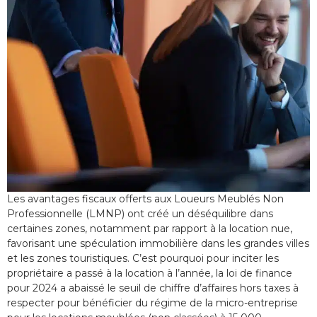
Les avantages fiscaux offerts aux Loueurs Meublés Non
Professionnelle (LMNP) ont créé un déséquilibre dans
certaines zones, notamment par rapport à la location nue,
favorisant une spéculation immobilière dans les grandes villes
et les zones touristiques. C’est pourquoi pour inciter les
propriétaire a passé à la location à l’année, la loi de finance
pour 2024 a abaissé le seuil de chiffre d’affaires hors taxes à
respecter pour bénéficier du régime de la micro-entreprise