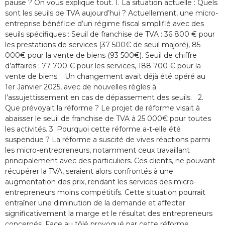
pause ? On vous explique tout. 1. La situation actuelle : Quels
sont les seuils de TVA aujourd’hui ? Actuellement, une micro-
entreprise bénéficie d’un régime fiscal simplifié avec des
seuils spécifiques : Seuil de franchise de TVA : 36 800 € pour
les prestations de services (37 500€ de seuil majoré), 85
000€ pour la vente de biens (93 500€). Seuil de chiffre
d’affaires : 77 700 € pour les services, 188 700 € pour la
vente de biens. Un changement avait déjà été opéré au
1er Janvier 2025, avec de nouvelles règles à
l’assujettissement en cas de dépassement des seuils. 2.
Que prévoyait la réforme ? Le projet de réforme visait à
abaisser le seuil de franchise de TVA à 25 000€ pour toutes
les activités. 3. Pourquoi cette réforme a-t-elle été
suspendue ? La réforme a suscité de vives réactions parmi
les micro-entrepreneurs, notamment ceux travaillant
principalement avec des particuliers. Ces clients, ne pouvant
récupérer la TVA, seraient alors confrontés à une
augmentation des prix, rendant les services des micro-
entrepreneurs moins compétitifs. Cette situation pourrait
entraîner une diminution de la demande et affecter
significativement la marge et le résultat des entrepreneurs
concernés. Face au tôlé provoqué par cette réforme