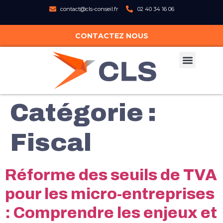
contact@cls-conseil.fr
02 40 34 16 06
CONTACTEZ NOUS
Catégorie :
Fiscal
Réforme des seuils de TVA
pour les micro-entreprises
: Comprendre les enjeux et