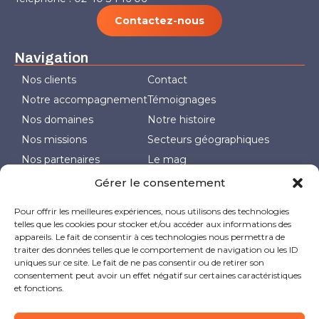
Contactez-nous
Navigation
Nos clients
Contact
Notre accompagnement
Témoignages
Nos domaines
Notre histoire
Nos missions
Secteurs géographiques
Nos partenaires
Le mag
Politique de cookies (UE)
Gérer le consentement
Pour offrir les meilleures expériences, nous utilisons des technologies
Nos actualités
telles que les cookies pour stocker et/ou accéder aux informations des
appareils. Le fait de consentir à ces technologies nous permettra de
traiter des données telles que le comportement de navigation ou les ID
uniques sur ce site. Le fait de ne pas consentir ou de retirer son
consentement peut avoir un effet négatif sur certaines caractéristiques
et fonctions.